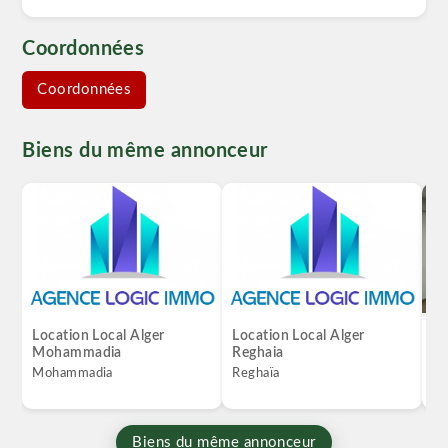
Coordonnées
Coordonnées
Biens du même annonceur
Location Local Alger
Location Local Alger
Lo
Mohammadia
Reghaia
Hu
Mohammadia
Reghaïa
Hu
Biens du même annonceur