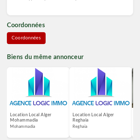
Coordonnées
Coordonnées
Biens du même annonceur
Location Local Alger
Location Local Alger
Lo
Mohammadia
Reghaia
Hu
Mohammadia
Reghaïa
Hu