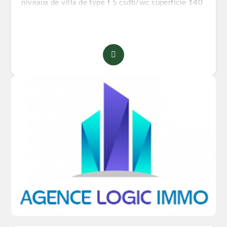
niveaux de villa de type f 5 csdb/wc superficie 140
m² avec terrasse vue dégagée endroit calme proche
de toute les commodités mosquée transports
tramway métro école primaire cem lycée pour plus
d'informations veuillez nous contacter merci