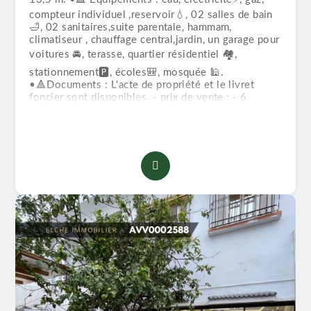
compteur individuel ,reservoir💧, 02 salles de bain
🛁, 02 sanitaires,suite parentale, hammam,
climatiseur , chauffage central,jardin, un garage pour
voitures 🚘, terasse, quartier résidentiel 🏘,
stationnement🅿, écoles🎒, mosquée 🕌.
•🔺Documents : L'acte de propriété et le livret
foncier sont disponibles. - prix de vente : - 6
milliards 600 . ❌ On ne travaille pas avec crédit
bancaire 🏦. ☎️ Contactez-nous dès maintenant : | |
de 09h à 18h 🕕.