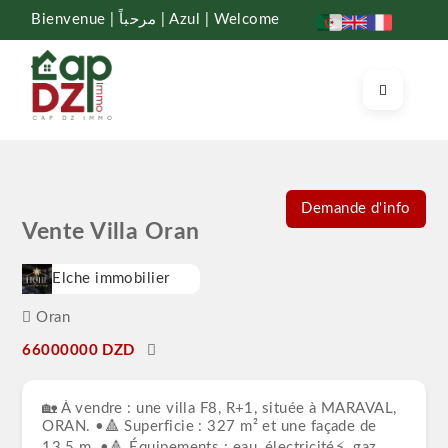
Bienvenue | مرحباً | Azul | Welcome
Demande d'info
Vente Villa Oran
Elche immobilier
Oran
66000000 DZD
🏡 À vendre : une villa F8, R+1, située à MARAVAL,
ORAN. •🔺 Superficie : 327 m² et une façade de
13,5 m. •🔺 Équipements : eau, électricité⚡, gaz,