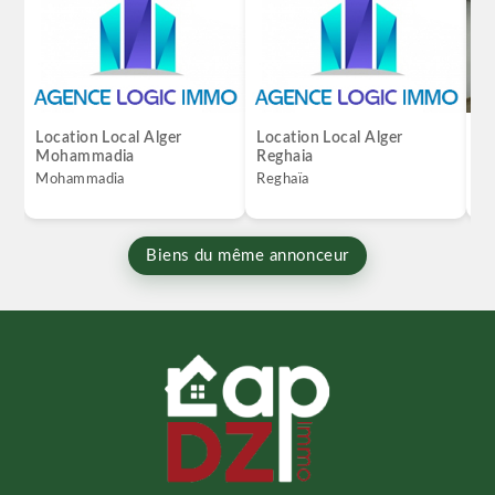
Location Local Alger
Location Local Alger
Lo
Mohammadia
Reghaia
Hu
Mohammadia
Reghaïa
Hu
Biens du même annonceur