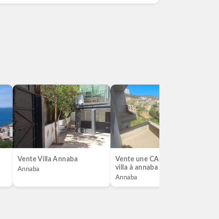
Vente Villa Annaba
Vente une CARCASSE De
a
villa à annaba
C
Annaba
Annaba
A