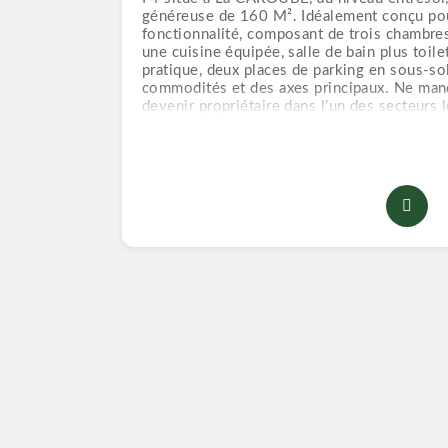
généreuse de 160 M². Idéalement conçu pour
fonctionnalité, composant de trois chambres
une cuisine équipée, salle de bain plus toil
pratique, deux places de parking en sous-sol
commodités et des axes principaux. Ne man
devenir propriétaire dans l’un des secteurs 
Prix : 2 milliards DA. Négociable ✍️ Ayant a
n'accepte pas le crédit bancaire ✔Les visite
d'information n'hésitez pas à contacter nos