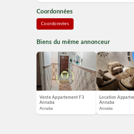
Coordonnées
Coordonnées
Biens du même annonceur
Vente Appartement F3
Location Appart
Annaba
Annaba
Annaba
Annaba