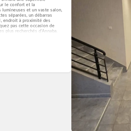
 le confort et la
 lumineuses et un vaste salon,
ettes séparées, un débarras
, endroit à proximité des
quez pas cette occasion de
les plus recherchés d’Annaba.
cte et livret foncier. ✍ NB: On
s sont gratuites. Pour plus
 agents commerciaux au : ☎️/☎️/