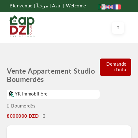
Bienvenue | مرحباً | Azul | Welcome
Demande
d'info
Vente Appartement Studio
Boumerdès
YR immobilière
Boumerdès
8000000 DZD
Studio à vendre coopérative ( Ain abd Allah) , 3 ème